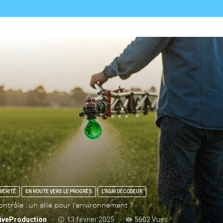
VÉRITÉ
EN ROUTE VERS LE PROGRÈS
L'AGRI DÉCODEUR
ontrôle : un allié pour l’environnement ?
iveProduction
13 février 2025
5602 Vues
access_time
remove_red_eye