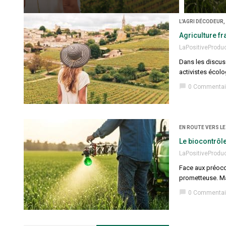
L'AGRI DÉCODEUR,
Agriculture fr
LaPositiveProdu
Dans les discuss
activistes écolo
chat_bubble
0 Commentai
EN ROUTE VERS LE
Le biocontrôle
LaPositiveProdu
Face aux préocc
prometteuse. Mai
chat_bubble
0 Commentai