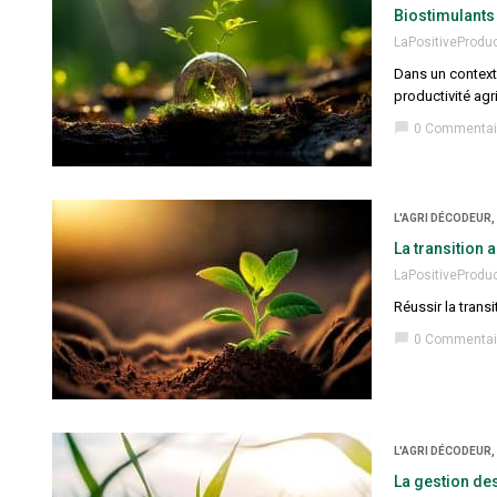
Biostimulants 
LaPositiveProdu
Dans un context
productivité agr
chat_bubble
0 Commentai
L'AGRI DÉCODEUR
La transition
LaPositiveProdu
Réussir la trans
chat_bubble
0 Commentai
L'AGRI DÉCODEUR
La gestion des