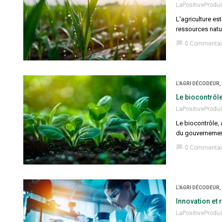
LaPositiveProdu
L'agriculture es
ressources natur
chat_bubble
0 Commentai
L'AGRI DÉCODEUR,
Le biocontrôle
LaPositiveProdu
Le biocontrôle, 
du gouvernement
chat_bubble
0 Commentai
L'AGRI DÉCODEUR
Innovation et
LaPositiveProdu