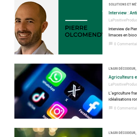
SOLUTIONS ET MÉ
Interview : An
LaPositiveProdu
Interview de Pi
limaces en bioc
chat_bubble
0 Commentai
L'AGRI DÉCODEUR,
Agriculteurs e
LaPositiveProdu
L'agriculture fr
idéalisations ro
chat_bubble
0 Commentai
L'AGRI DÉCODEUR