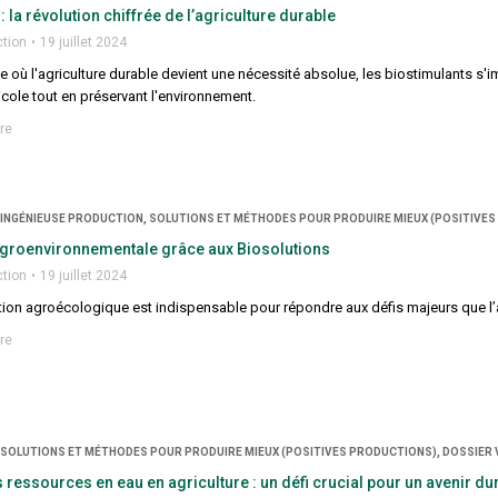
: la révolution chiffrée de l’agriculture durable
ction
19 juillet 2024
e où l'agriculture durable devient une nécessité absolue, les biostimulants 
icole tout en préservant l'environnement.
re
, INGÉNIEUSE PRODUCTION, SOLUTIONS ET MÉTHODES POUR PRODUIRE MIEUX (POSITIVES
 agroenvironnementale grâce aux Biosolutions
ction
19 juillet 2024
ition agroécologique est indispensable pour répondre aux défis majeurs que l’ag
re
, SOLUTIONS ET MÉTHODES POUR PRODUIRE MIEUX (POSITIVES PRODUCTIONS), DOSSIER 
 ressources en eau en agriculture : un défi crucial pour un avenir du