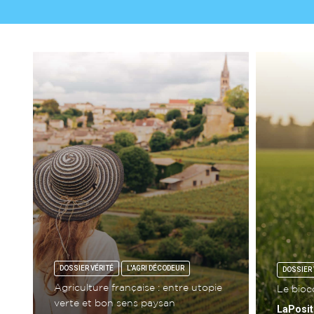
DOSSIER VÉRITÉ
L'AGRI DÉCODEUR
DOSSIER 
Agriculture française : entre utopie
Le bioc
verte et bon sens paysan
LaPosit