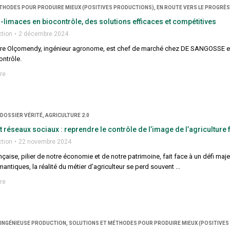
THODES POUR PRODUIRE MIEUX (POSITIVES PRODUCTIONS), EN ROUTE VERS LE PROGRÈS,
ti-limaces en biocontrôle, des solutions efficaces et compétitives
ction
2 décembre 2024
erre Olçomendy, ingénieur agronome, est chef de marché chez DE SANGOSSE en c
ontrôle.
re
 DOSSIER VÉRITÉ, AGRICULTURE 2.0
t réseaux sociaux : reprendre le contrôle de l’image de l’agriculture
ction
22 novembre 2024
ançaise, pilier de notre économie et de notre patrimoine, fait face à un défi maje
mantiques, la réalité du métier d'agriculteur se perd souvent ...
re
, INGÉNIEUSE PRODUCTION, SOLUTIONS ET MÉTHODES POUR PRODUIRE MIEUX (POSITIVES