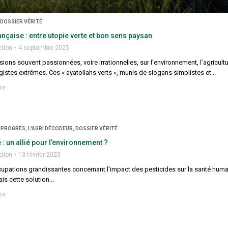
 DOSSIER VÉRITÉ
ançaise : entre utopie verte et bon sens paysan
ction
4 septembre 2025
ions souvent passionnées, voire irrationnelles, sur l’environnement, l’agricul
gistes extrêmes. Ces « ayatollahs verts », munis de slogans simplistes et...
re
 PROGRÈS, L'AGRI DÉCODEUR, DOSSIER VÉRITÉ
 : un allié pour l’environnement ?
ction
13 février 2025
upations grandissantes concernant l'impact des pesticides sur la santé humai
s cette solution...
re