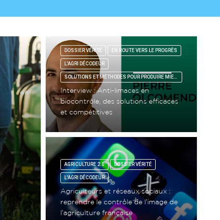
DOSSIER VÉRITÉ
EN ROUTE VERS LE PROGRÈS
L'AGRI DÉCODEUR
SOLUTIONS ET MÉTHODES POUR PRODUIRE MIEUX (POSITIVES PRODUCTIONS)
Interview : Anti-limaces en
biocontrôle, des solutions efficaces
et compétitives
AGRICULTURE 2.0
DOSSIER VÉRITÉ
L'AGRI DÉCODEUR
Agriculteurs et réseaux sociaux :
reprendre le contrôle de l’image de
l’agriculture française