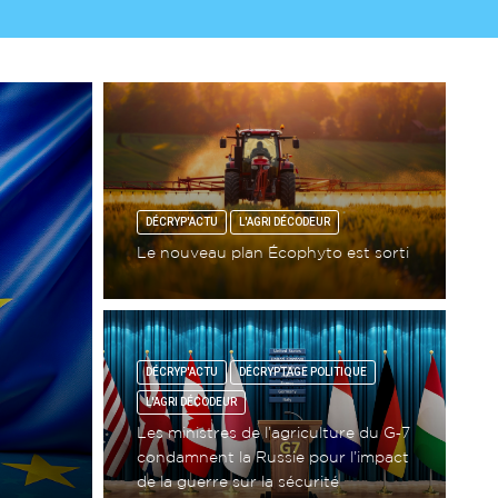
DÉCRYP'ACTU
L'AGRI DÉCODEUR
Le nouveau plan Écophyto est sorti
DÉCRYP'ACTU
DÉCRYPTAGE POLITIQUE
L'AGRI DÉCODEUR
Les ministres de l’agriculture du G‑7
condamnent la Russie pour l’impact
de la guerre sur la sécurité