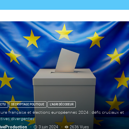
ACTU
DÉCRYPTAGE POLITIQUE
L'AGRI DÉCODEUR
ture française et élections européennes 2024 : défis cruciaux et
tives divergentes
iveProduction
3 juin 2024
2636 Vues
access_time
remove_red_eye