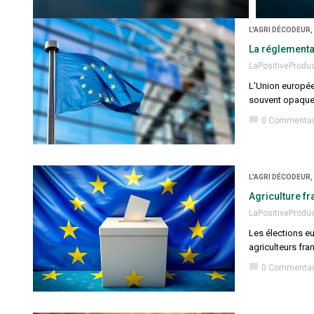
L'AGRI DÉCODEUR,
La réglementat
LaPositiveProdu
L'Union européen
souvent opaque e
chat_bubble
0 Commentai
L'AGRI DÉCODEUR,
Agriculture fr
LaPositiveProdu
Les élections eu
agriculteurs fra
chat_bubble
0 Commentai