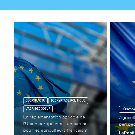
DÉCRYP'ACTU
DÉCRYPTAGE POLITIQUE
L'AGRI DÉCODEUR
DÉCRYP'
La réglementation agricole de
Agricul
l’Union européenne : un carcan
perspec
pour les agriculteurs français ?
LaPosit