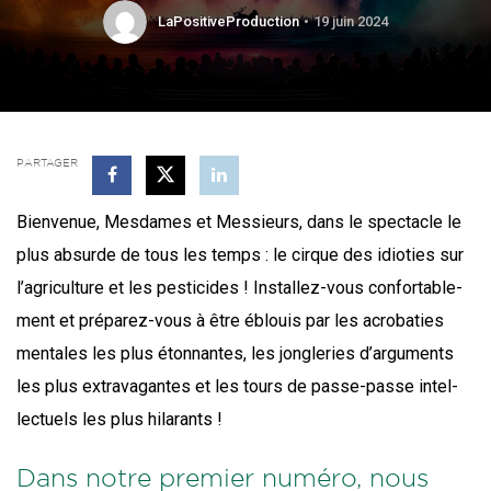
LaPositiveProduction
19 juin 2024
PARTAGER
Bien­ve­nue, Mes­dames et Mes­sieurs, dans le spec­tacle le
plus absurde de tous les temps : le cirque des idio­ties sur
l’a­gri­cul­ture et les pes­ti­cides ! Ins­tal­lez-vous confor­ta­ble­
ment et pré­pa­rez-vous à être éblouis par les acro­ba­ties
men­tales les plus éton­nantes, les jon­gle­ries d’ar­gu­ments
les plus extra­va­gantes et les tours de passe-passe intel­
lec­tuels les plus hilarants !
Dans notre premier numéro, nous