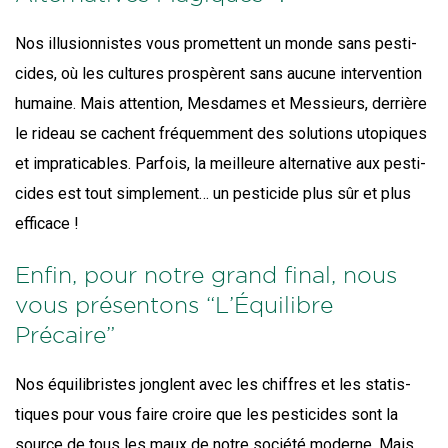
Nos illu­sion­nistes vous pro­mettent un monde sans pes­ti­
cides, où les cultures pros­pèrent sans aucune inter­ven­tion
humaine. Mais atten­tion, Mes­dames et Mes­sieurs, der­rière
le rideau se cachent fré­quem­ment des solu­tions uto­piques
et impra­ti­cables. Par­fois, la meilleure alter­na­tive aux pes­ti­
cides est tout sim­ple­ment… un pes­ti­cide plus sûr et plus
efficace !
Enfin, pour notre grand final, nous
vous présentons “L’Équilibre
Précaire”
Nos équi­li­bristes jonglent avec les chiffres et les sta­tis­
tiques pour vous faire croire que les pes­ti­cides sont la
source de tous les maux de notre socié­té moderne. Mais