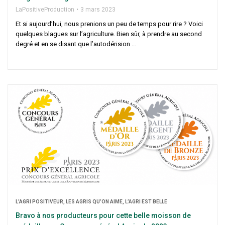
LaPo­si­ti­ve­Pro­duc­tion
3 mars 2023
Et si aujourd’hui, nous pre­nions un peu de temps pour rire ? Voi­ci
quelques blagues sur l’agriculture. Bien sûr, à prendre au second
degré et en se disant que l’autodérision …
L’A­GRI POSI­TI­VEUR, LES AGRIS QU’ON AIME, L’A­GRI EST BELLE
Bra­vo à nos pro­duc­teurs pour cette belle mois­son de