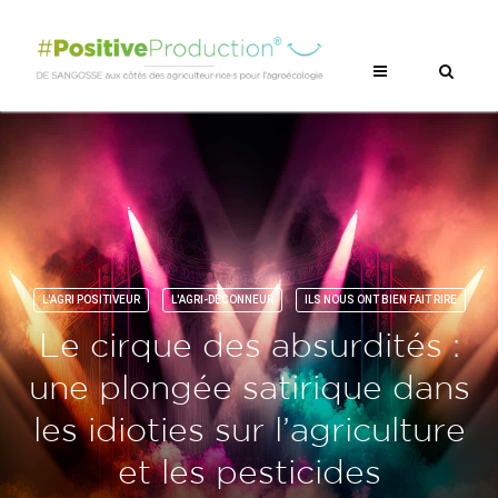
L'AGRI POSITIVEUR
L'AGRI-DÉCONNEUR
ILS NOUS ONT BIEN FAIT RIRE
Le cirque des absurdités :
une plongée satirique dans
les idioties sur l’agriculture
et les pesticides