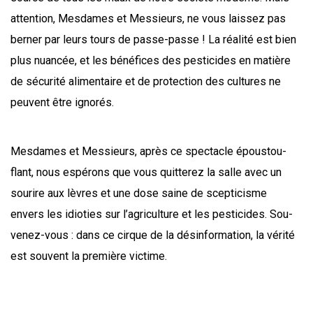
atten­tion, Mes­dames et Mes­sieurs, ne vous lais­sez pas
ber­ner par leurs tours de passe-passe ! La réa­li­té est bien
plus nuan­cée, et les béné­fices des pes­ti­cides en matière
de sécu­ri­té ali­men­taire et de pro­tec­tion des cultures ne
peuvent être ignorés.
Mes­dames et Mes­sieurs, après ce spec­tacle épous­tou­
flant, nous espé­rons que vous quit­te­rez la salle avec un
sou­rire aux lèvres et une dose saine de scep­ti­cisme
envers les idio­ties sur l’a­gri­cul­ture et les pes­ti­cides. Sou­
ve­nez-vous : dans ce cirque de la dés­in­for­ma­tion, la véri­té
est sou­vent la pre­mière victime.