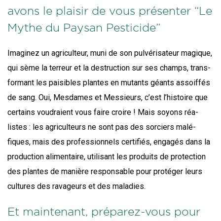
avons le plaisir de vous présenter “Le
Mythe du Paysan Pesticide”
Ima­gi­nez un agri­cul­teur, muni de son pul­vé­ri­sa­teur magique,
qui sème la ter­reur et la des­truc­tion sur ses champs, trans­
for­mant les pai­sibles plantes en mutants géants assoif­fés
de sang. Oui, Mes­dames et Mes­sieurs, c’est l’his­toire que
cer­tains vou­draient vous faire croire ! Mais soyons réa­
listes : les agri­cul­teurs ne sont pas des sor­ciers malé­
fiques, mais des pro­fes­sion­nels cer­ti­fiés, enga­gés dans la
pro­duc­tion ali­men­taire, uti­li­sant les pro­duits de pro­tec­tion
des plantes de manière res­pon­sable pour pro­té­ger leurs
cultures des rava­geurs et des maladies.
Et maintenant, préparez-vous pour