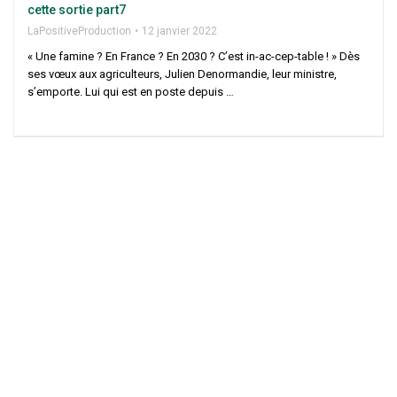
cette sor­tie part7
LaPo­si­ti­ve­Pro­duc­tion
12 jan­vier 2022
« Une famine ? En France ? En 2030 ? C’est in-ac-cep-table ! » Dès
ses vœux aux agri­cul­teurs, Julien Denor­man­die, leur ministre,
s’emporte. Lui qui est en poste depuis …
Politique de cookies
Mentions légales