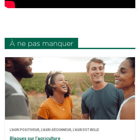
À ne pas manquer
L’A­GRI POSI­TI­VEUR, L’A­GRI-DÉCON­NEUR, L’A­GRI EST BELLE
Blagues sur l’agriculture