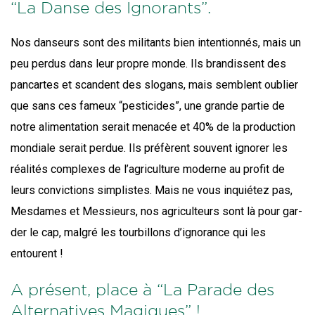
“La Danse des Ignorants”.
Nos dan­seurs sont des mili­tants bien inten­tion­nés, mais un
peu per­dus dans leur propre monde. Ils bran­dissent des
pan­cartes et scandent des slo­gans, mais semblent oublier
que sans ces fameux “pes­ti­cides”, une grande par­tie de
notre ali­men­ta­tion serait mena­cée et 40% de la pro­duc­tion
mon­diale serait per­due. Ils pré­fèrent sou­vent igno­rer les
réa­li­tés com­plexes de l’a­gri­cul­ture moderne au pro­fit de
leurs convic­tions sim­plistes. Mais ne vous inquié­tez pas,
Mes­dames et Mes­sieurs, nos agri­cul­teurs sont là pour gar­
der le cap, mal­gré les tour­billons d’i­gno­rance qui les
entourent !
A présent, place à “La Parade des
Alternatives Magiques” !