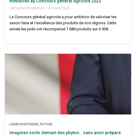
médailles au Concours géné­ral Agri­cole 2023
LaPo­si­ti­ve­Pro­duc­tion
6 mars 2023
Le Concours géné­ral agri­cole a pour ambi­tion de valo­ri­ser les
savoir-faire et l’excellence des pro­duits de nos régions. Cette
année les jurés ont récom­pen­sé 1 680 pro­duits sur 6 938 …
L’A­GRI POSI­TI­VEUR, FICTION
Ima­gi­nez sor­tir demain des phy­tos… sans avoir pré­pa­ré