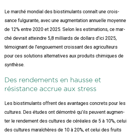
Le mar­ché mon­dial des bio­sti­mu­lants connaît une crois­
sance ful­gu­rante, avec une aug­men­ta­tion annuelle moyenne
de 12% entre 2020 et 2025. Selon les esti­ma­tions, ce mar­
ché devrait atteindre 5,8 mil­liards de dol­lars d’i­ci 2025,
témoi­gnant de l’en­goue­ment crois­sant des agri­cul­teurs
pour ces solu­tions alter­na­tives aux pro­duits chi­miques de
synthèse.
Des rendements en hausse et
résistance accrue aux stress
Les bio­sti­mu­lants offrent des avan­tages concrets pour les
cultures. Des études ont démon­tré qu’ils peuvent aug­men­
ter le ren­de­ment des cultures de céréales de 5 à 10%, celui
des cultures maraî­chères de 10 à 20%, et celui des fruits