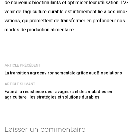
de nou­veaux bio­sti­mu­lants et opti­mi­ser leur uti­li­sa­tion. L’a­
ve­nir de l’a­gri­cul­ture durable est inti­me­ment lié à ces inno­
va­tions, qui pro­mettent de trans­for­mer en pro­fon­deur nos
modes de pro­duc­tion alimentaire.
ARTICLE PRÉCÉDENT
La transition agroenvironnementale grâce aux Biosolutions
ARTICLE SUIVANT
Face à la résistance des ravageurs et des maladies en
agriculture : les stratégies et solutions durables
Laisser un commentaire