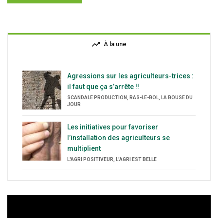
trending_up
À la une
Agressions sur les agriculteurs-trices :
il faut que ça s’arrête !!
SCANDALE PRODUCTION, RAS-LE-BOL, LA BOUSE DU
JOUR
Les initiatives pour favoriser
l’installation des agriculteurs se
multiplient
L'AGRI POSITIVEUR, L'AGRI EST BELLE