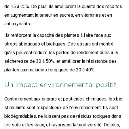
de 15 à 25%. De plus, ils amé­liorent la qua­li­té des récoltes
en aug­men­tant la teneur en sucres, en vita­mines et en
antioxydants.
Ils ren­forcent la capa­ci­té des plantes à faire face aux
stress abio­tiques et bio­tiques. Des essais ont mon­tré
qu’ils peuvent réduire les pertes de ren­de­ment dues à la
séche­resse de 30 à 50%, et amé­lio­rer la résis­tance des
plantes aux mala­dies fon­giques de 20 à 40%.
Un impact environnemental positif
Contrai­re­ment aux engrais et pes­ti­cides chi­miques, les bio­
sti­mu­lants sont res­pec­tueux de l’en­vi­ron­ne­ment. Ils sont
bio­dé­gra­dables, ne laissent pas de rési­dus toxiques dans
les sols et les eaux, et favo­risent la bio­di­ver­si­té. De plus,