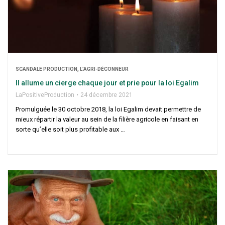
SCAN­DALE PRO­DUC­TION, L’AGRI-DÉCONNEUR
Il allume un cierge chaque jour et prie pour la loi Egalim
LaPo­si­ti­ve­Pro­duc­tion
24 décembre 2021
Pro­mul­guée le 30 octobre 2018, la loi Ega­lim devait per­mettre de
mieux répar­tir la valeur au sein de la filière agri­cole en fai­sant en
sorte qu’elle soit plus pro­fi­table aux …