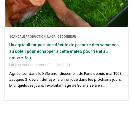
SCAN­DALE PRO­DUC­TION, L’AGRI-DÉCONNEUR
Un agri­cul­teur pari­sien décide de prendre des vacances
au soleil pour échap­per à cette météo pour­rie et au
couvre-feu
LaPo­si­ti­ve­Pro­duc­tion
30 juillet 2021
Agri­cul­teur dans le XVIe arron­dis­se­ment de Paris depuis mai 1968,
Jacques S. devrait défrayer la chro­nique dans les pro­chains jours.
D’ici quelques jours, l’exploitant âgé de 86 ans sera en …