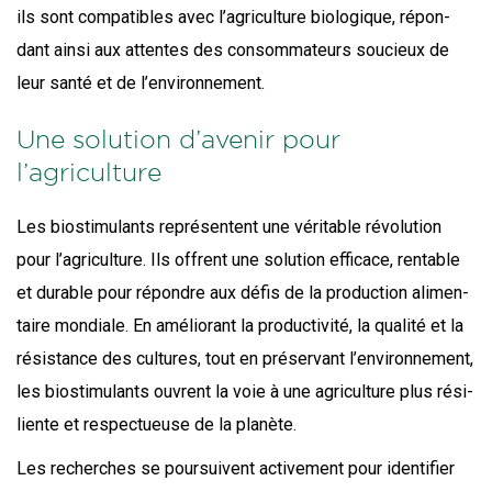
ils sont com­pa­tibles avec l’a­gri­cul­ture bio­lo­gique, répon­
dant ain­si aux attentes des consom­ma­teurs sou­cieux de
leur san­té et de l’environnement.
Une solution d’avenir pour
l’agriculture
Les bio­sti­mu­lants repré­sentent une véri­table révo­lu­tion
pour l’a­gri­cul­ture. Ils offrent une solu­tion effi­cace, ren­table
et durable pour répondre aux défis de la pro­duc­tion ali­men­
taire mon­diale. En amé­lio­rant la pro­duc­ti­vi­té, la qua­li­té et la
résis­tance des cultures, tout en pré­ser­vant l’en­vi­ron­ne­ment,
les bio­sti­mu­lants ouvrent la voie à une agri­cul­ture plus rési­
liente et res­pec­tueuse de la planète.
Les recherches se pour­suivent acti­ve­ment pour iden­ti­fier