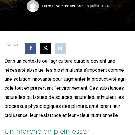
LaPositiveProduction
19 juillet 2024
PARTAGER
Dans un contexte où l’a­gri­cul­ture durable devient une
néces­si­té abso­lue, les bio­sti­mu­lants s’im­posent comme
une solu­tion inno­vante pour aug­men­ter la pro­duc­ti­vi­té agri­
cole tout en pré­ser­vant l’en­vi­ron­ne­ment. Ces sub­stances,
natu­relles ou issues de sources natu­relles, sti­mulent les
pro­ces­sus phy­sio­lo­giques des plantes, amé­lio­rant leur
crois­sance, leur résis­tance et leur valeur nutritionnelle.
Un marché en plein essor