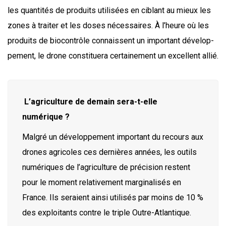
les quan­ti­tés de pro­duits uti­li­sées en ciblant au mieux les
zones à trai­ter et les doses néces­saires. À l’heure où les
pro­duits de bio­con­trôle connaissent un impor­tant déve­lop­
pe­ment, le drone consti­tue­ra cer­tai­ne­ment un excellent allié.
L’agriculture de demain sera-t-elle
numérique ?
Mal­gré un déve­lop­pe­ment impor­tant du recours aux
drones agri­coles ces der­nières années, les outils
numé­riques de l’agriculture de pré­ci­sion res­tent
pour le moment rela­ti­ve­ment mar­gi­na­li­sés en
France. Ils seraient ain­si uti­li­sés par moins de 10 %
des exploi­tants contre le triple Outre-Atlantique.