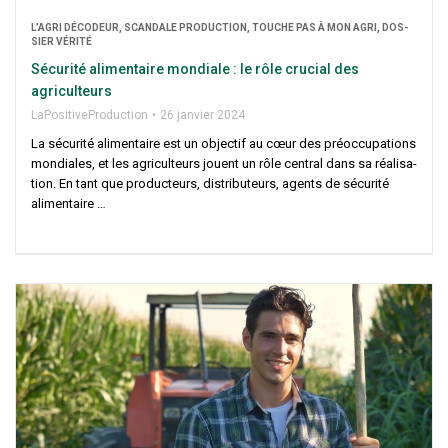
L’A­GRI DÉCO­DEUR, SCAN­DALE PRO­DUC­TION, TOUCHE PAS À MON AGRI, DOS­
SIER VÉRITÉ
Sécu­ri­té ali­men­taire mon­diale : le rôle cru­cial des
agriculteurs
LaPo­si­ti­ve­Pro­duc­tion
26 jan­vier 2024
La sécu­ri­té ali­men­taire est un objec­tif au cœur des pré­oc­cu­pa­tions
mon­diales, et les agri­cul­teurs jouent un rôle cen­tral dans sa réa­li­sa­
tion. En tant que pro­duc­teurs, dis­tri­bu­teurs, agents de sécu­ri­té
alimentaire …