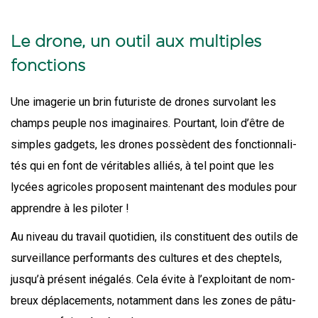
Le drone, un outil aux multiples
fonctions
Une ima­ge­rie un brin futu­riste de drones sur­vo­lant les
champs peuple nos ima­gi­naires. Pour­tant, loin d’être de
simples gad­gets, les drones pos­sèdent des fonc­tion­na­li­
tés qui en font de véri­tables alliés, à tel point que les
lycées agri­coles pro­posent main­te­nant des modules pour
apprendre à les piloter !
Au niveau du tra­vail quo­ti­dien, ils consti­tuent des outils de
sur­veillance per­for­mants des cultures et des chep­tels,
jusqu’à pré­sent inéga­lés. Cela évite à l’exploitant de nom­
breux dépla­ce­ments, notam­ment dans les zones de pâtu­