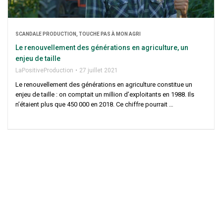
SCAN­DALE PRO­DUC­TION, TOUCHE PAS À MON AGRI
Le renou­vel­le­ment des géné­ra­tions en agri­cul­ture, un
enjeu de taille
LaPo­si­ti­ve­Pro­duc­tion
27 juillet 2021
Le renou­vel­le­ment des géné­ra­tions en agri­cul­ture consti­tue un
enjeu de taille : on comp­tait un mil­lion d’exploitants en 1988. Ils
n’étaient plus que 450 000 en 2018. Ce chiffre pourrait …