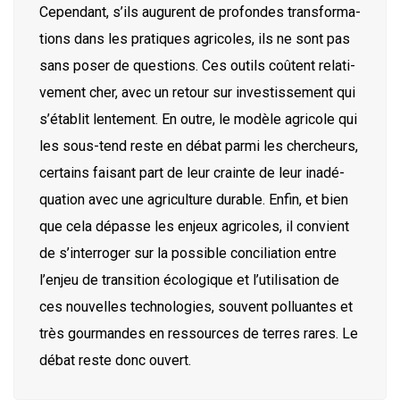
Cepen­dant, s’ils augurent de pro­fondes trans­for­ma­
tions dans les pra­tiques agri­coles, ils ne sont pas
sans poser de ques­tions. Ces outils coûtent rela­ti­
ve­ment cher, avec un retour sur inves­tis­se­ment qui
s’établit len­te­ment. En outre, le modèle agri­cole qui
les sous-tend reste en débat par­mi les cher­cheurs,
cer­tains fai­sant part de leur crainte de leur inadé­
qua­tion avec une agri­cul­ture durable. Enfin, et bien
que cela dépasse les enjeux agri­coles, il convient
de s’interroger sur la pos­sible conci­lia­tion entre
l’enjeu de tran­si­tion éco­lo­gique et l’utilisation de
ces nou­velles tech­no­lo­gies, sou­vent pol­luantes et
très gour­mandes en res­sources de terres rares. Le
débat reste donc ouvert.