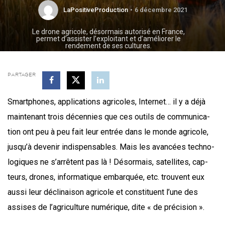
LaPositiveProduction
6 décembre 2021
Le drone agricole, désormais autorisé en France,
permet d’assister l’exploitant et d’améliorer le
rendement de ses cultures.
PARTAGER
Smart­phones, appli­ca­tions agri­coles, Inter­net… il y a déjà
main­te­nant trois décen­nies que ces outils de com­mu­ni­ca­
tion ont peu à peu fait leur entrée dans le monde agri­cole,
jusqu’à deve­nir indis­pen­sables. Mais les avan­cées tech­no­
lo­giques ne s’arrêtent pas là ! Désor­mais, satel­lites, cap­
teurs, drones, infor­ma­tique embar­quée, etc. trouvent eux
aus­si leur décli­nai­son agri­cole et consti­tuent l’une des
assises de l’agriculture numé­rique, dite « de précision ».