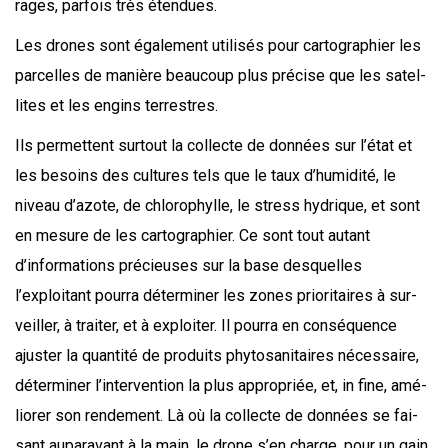
rages, par­fois très étendues.
Les drones sont éga­le­ment uti­li­sés pour car­to­gra­phier les
par­celles de manière beau­coup plus pré­cise que les satel­
lites et les engins terrestres.
Ils per­mettent sur­tout la col­lecte de don­nées sur l’état et
les besoins des cultures tels que le taux d’humidité, le
niveau d’azote, de chlo­ro­phylle, le stress hydrique, et sont
en mesure de les car­to­gra­phier. Ce sont tout autant
d’informations pré­cieuses sur la base des­quelles
l’exploitant pour­ra déter­mi­ner les zones prio­ri­taires à sur­
veiller, à trai­ter, et à exploi­ter. Il pour­ra en consé­quence
ajus­ter la quan­ti­té de pro­duits phy­to­sa­ni­taires néces­saire,
déter­mi­ner l’intervention la plus appro­priée, et, in fine, amé­
lio­rer son ren­de­ment. Là où la col­lecte de don­nées se fai­
sant aupa­ra­vant à la main, le drone s’en charge, pour un gain