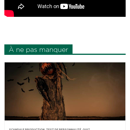
À ne pas manquer
SCAN­DALE PRO­DUC­TION, TEST DE PER­SON­NA­LI­TÉ, QUIZ