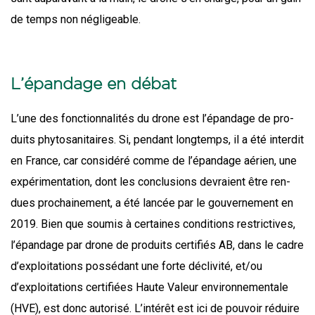
de temps non négligeable.
L’épandage en débat
L’une des fonc­tion­na­li­tés du drone est l’épandage de pro­
duits phy­to­sa­ni­taires. Si, pen­dant long­temps, il a été inter­dit
en France, car consi­dé­ré comme de l’épandage aérien, une
expé­ri­men­ta­tion, dont les conclu­sions devraient être ren­
dues pro­chai­ne­ment, a été lan­cée par le gou­ver­ne­ment en
2019. Bien que sou­mis à cer­taines condi­tions res­tric­tives,
l’épandage par drone de pro­duits cer­ti­fiés AB, dans le cadre
d’exploitations pos­sé­dant une forte décli­vi­té, et/ou
d’exploitations cer­ti­fiées Haute Valeur envi­ron­ne­men­tale
(HVE), est donc auto­ri­sé. L’intérêt est ici de pou­voir réduire