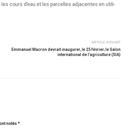
les cours d’eau et les par­celles adja­centes en uti­li­
ARTICLE SUIVANT
Emmanuel Macron devrait inaugurer, le 25 février, le Salon
international de l’agriculture (SIA)
ont notés *