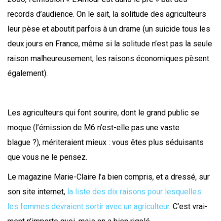
records d’audience. On le sait, la soli­tude des agri­cul­teurs
leur pèse et abou­tit par­fois à un drame (un sui­cide tous les
deux jours en France, même si la soli­tude n’est pas la seule
rai­son mal­heu­reu­se­ment, les rai­sons éco­no­miques pèsent
également).
Les agri­cul­teurs qui font sou­rire, dont le grand public se
moque (l’émission de M6 n’est-elle pas une vaste
blague ?), méri­te­raient mieux : vous êtes plus sédui­sants
que vous ne le pensez.
Le maga­zine Marie-Claire l’a bien com­pris, et a dres­sé, sur
son site inter­net,
la liste des dix rai­sons pour les­quelles
les femmes devraient sor­tir avec un agri­cul­teur
. C’est vrai­