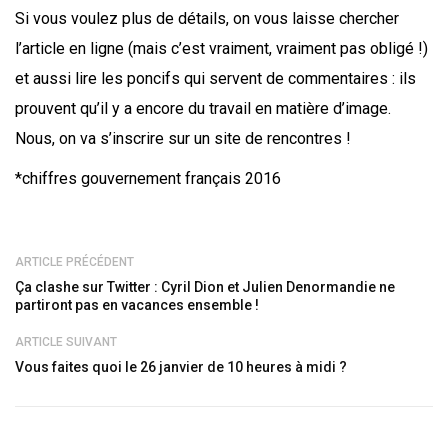
Si vous vou­lez plus de détails, on vous laisse cher­cher
l’article en ligne (mais c’est vrai­ment, vrai­ment pas obli­gé !)
et aus­si lire les pon­cifs qui servent de com­men­taires : ils
prouvent qu’il y a encore du tra­vail en matière d’image.
Nous, on va s’inscrire sur un site de rencontres !
*chiffres gou­ver­ne­ment fran­çais 2016
ARTICLE PRÉCÉDENT
Ça clashe sur Twitter : Cyril Dion et Julien Denormandie ne
partiront pas en vacances ensemble !
ARTICLE SUIVANT
Vous faites quoi le 26 janvier de 10 heures à midi ?