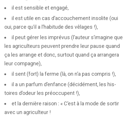
il est sen­sible et engagé,
il est utile en cas d’accouchement inso­lite (oui
oui, parce qu’il a l’habitude des vêlages !),
il peut gérer les impré­vus (l’auteur s’imagine que
les agri­cul­teurs peuvent prendre leur pause quand
ça les arrange et donc, sur­tout quand ça arran­ge­ra
leur compagne),
il sent (fort) la ferme (là, on n’a pas compris !),
il a un par­fum d’enfance (déci­dé­ment, les his­
toires d’odeur les préoccupent !),
et la der­nière rai­son : « C’est à la mode de sor­tir
avec un agriculteur !