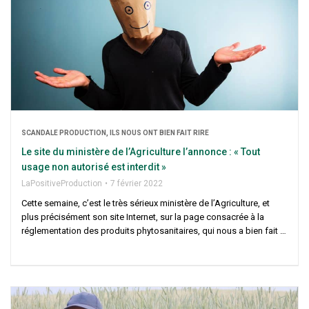
SCAN­DALE PRO­DUC­TION, ILS NOUS ONT BIEN FAIT RIRE
Le site du minis­tère de l’Agriculture l’annonce : « Tout
usage non auto­ri­sé est interdit »
LaPo­si­ti­ve­Pro­duc­tion
7 février 2022
Cette semaine, c’est le très sérieux minis­tère de l’A­gri­cul­ture, et
plus pré­ci­sé­ment son site Inter­net, sur la page consa­crée à la
régle­men­ta­tion des pro­duits phy­to­sa­ni­taires, qui nous a bien fait …