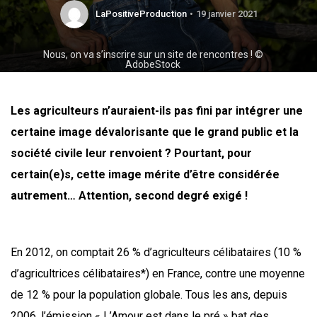
LaPositiveProduction
19 janvier 2021
Nous, on va s’inscrire sur un site de rencontres ! ©
AdobeStock
Les agri­cul­teurs n’auraient-ils pas fini par inté­grer une
cer­taine image déva­lo­ri­sante que le grand public et la
socié­té civile leur ren­voient ? Pour­tant, pour
certain(e)s, cette image mérite d’être consi­dé­rée
autre­ment… Atten­tion, second degré exigé !
En 2012, on comp­tait 26 % d’agriculteurs céli­ba­taires (10 %
d’agricultrices céli­ba­taires*) en France, contre une moyenne
de 12 % pour la popu­la­tion glo­bale. Tous les ans, depuis
2006, l’émission « L’Amour est dans le pré » bat des