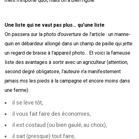
ment n’importe quoi, mais on a bien rigolé.
Une liste qui ne vaut pas plus… qu’une liste
On pas­se­ra sur la pho­to d’ouverture de l’article : un man­ne­
quin en débar­deur allon­gé dans un champ de paille qui jette
un regard de braise à l’appareil pho­to… Et voi­ci la fameuse
liste des avan­tages à sor­tir avec un agri­cul­teur (atten­tion,
second degré obli­ga­toire, l’auteure n’a mani­fes­te­ment
jamais mis les pieds à la cam­pagne et encore moins dans
une ferme) :
il se lève tôt,
il vous fait faire des économies,
il est cos­taud (ou bien gau­lé, au choix),
il sait (presque) tout faire,