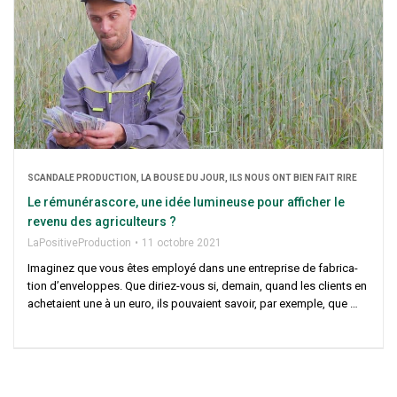
SCAN­DALE PRO­DUC­TION, LA BOUSE DU JOUR, ILS NOUS ONT BIEN FAIT RIRE
Le rému­né­ras­core, une idée lumi­neuse pour affi­cher le
reve­nu des agriculteurs ?
LaPo­si­ti­ve­Pro­duc­tion
11 octobre 2021
Ima­gi­nez que vous êtes employé dans une entre­prise de fabri­ca­
tion d’enveloppes. Que diriez-vous si, demain, quand les clients en
ache­taient une à un euro, ils pou­vaient savoir, par exemple, que …