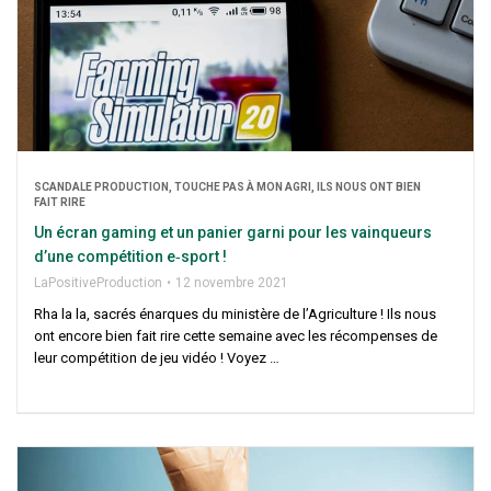
SCAN­DALE PRO­DUC­TION, TOUCHE PAS À MON AGRI, ILS NOUS ONT BIEN
FAIT RIRE
Un écran gaming et un panier gar­ni pour les vain­queurs
d’une com­pé­ti­tion e‑sport !
LaPo­si­ti­ve­Pro­duc­tion
12 novembre 2021
Rha la la, sacrés énarques du minis­tère de l’A­gri­cul­ture ! Ils nous
ont encore bien fait rire cette semaine avec les récom­penses de
leur com­pé­ti­tion de jeu vidéo ! Voyez …