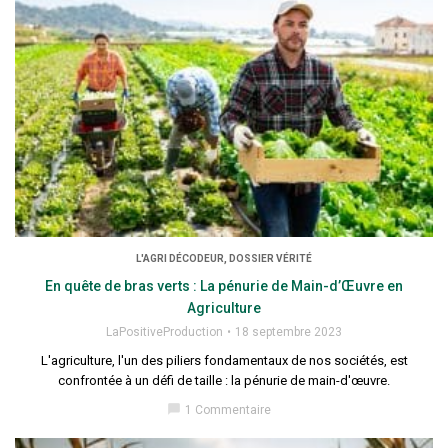
L'AGRI DÉCODEUR, DOSSIER VÉRITÉ
En quête de bras verts : La pénurie de Main-d’Œuvre en
Agriculture
LaPositiveProduction
18 septembre 2023
L'agriculture, l'un des piliers fondamentaux de nos sociétés, est
confrontée à un défi de taille : la pénurie de main-d'œuvre.
chat_bubble
1 Commentaire