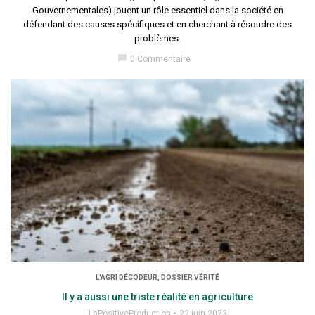
Gouvernementales) jouent un rôle essentiel dans la société en
défendant des causes spécifiques et en cherchant à résoudre des
problèmes.
chat_bubble
0 Commentaire
L'AGRI DÉCODEUR, DOSSIER VÉRITÉ
Il y a aussi une triste réalité en agriculture
LaPositiveProduction
22 juin 2023