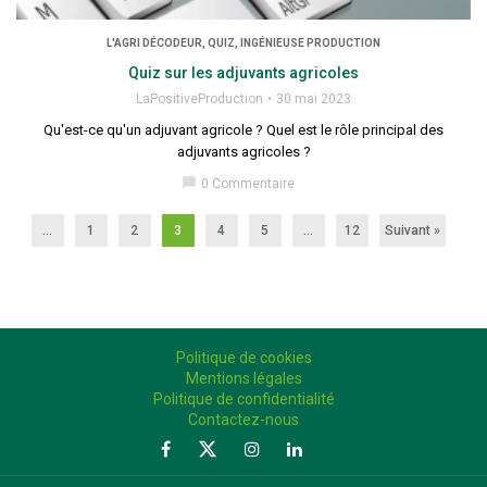
L'AGRI DÉCODEUR, QUIZ, INGÉNIEUSE PRODUCTION
Quiz sur les adjuvants agricoles
LaPositiveProduction
30 mai 2023
Qu'est-ce qu'un adjuvant agricole ? Quel est le rôle principal des
adjuvants agricoles ?
chat_bubble
0 Commentaire
...
1
2
3
4
5
…
12
Suivant »
Politique de cookies
Mentions légales
Politique de confidentialité
Contactez-nous