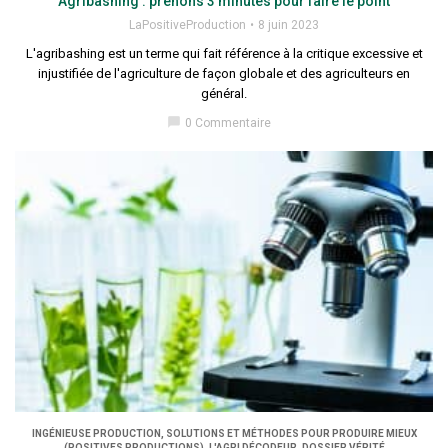
Agribashing : prenons 3 minutes pour faire le point
LaPositiveProduction
8 juin 2023
L'agribashing est un terme qui fait référence à la critique excessive et
injustifiée de l'agriculture de façon globale et des agriculteurs en
général.
chat_bubble
0 Commentaire
INGÉNIEUSE PRODUCTION, SOLUTIONS ET MÉTHODES POUR PRODUIRE MIEUX
(POSITIVES PRODUCTIONS), L'AGRI DÉCODEUR, DOSSIER VÉRITÉ