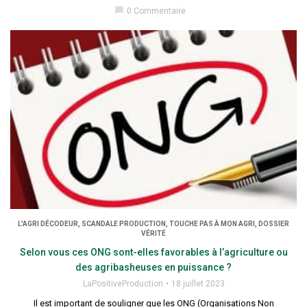
chat_bubble
0 Commentaire
L'AGRI DÉCODEUR, SCANDALE PRODUCTION, TOUCHE PAS À MON AGRI, DOSSIER
VÉRITÉ
Selon vous ces ONG sont-elles favorables à l’agriculture ou
des agribasheuses en puissance ?
LaPositiveProduction
18 juillet 2023
Il est important de souligner que les ONG (Organisations Non