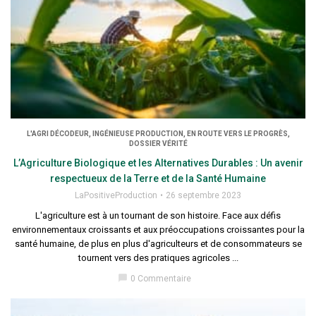
L'AGRI DÉCODEUR, INGÉNIEUSE PRODUCTION, EN ROUTE VERS LE PROGRÈS,
DOSSIER VÉRITÉ
L’Agriculture Biologique et les Alternatives Durables : Un avenir
respectueux de la Terre et de la Santé Humaine
LaPositiveProduction
26 septembre 2023
L'agriculture est à un tournant de son histoire. Face aux défis
environnementaux croissants et aux préoccupations croissantes pour la
santé humaine, de plus en plus d'agriculteurs et de consommateurs se
tournent vers des pratiques agricoles ...
chat_bubble
0 Commentaire