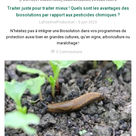
Traiter juste pour traiter mieux ! Quels sont les avantages des
biosolutions par rapport aux pesticides chimiques ?
LaPositiveProduction
5 juin 2023
N’hésitez pas à intégrer une Biosolution dans vos programmes de
protection aussi bien en grandes cultures, qu’en vigne, arboriculture ou
maraîchage !
chat_bubble
0 Commentaire