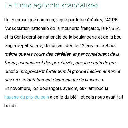
La filière agricole scandalisée
Un com­mu­ni­qué com­mun, signé par Inter­cé­réales, l’AGPB,
l’Association natio­nale de la meu­ne­rie fran­çaise, la FNSEA
et la Confé­dé­ra­tion natio­nale de la bou­lan­ge­rie et de la bou­
lan­ge­rie-pâtis­se­rie, dénon­çait, dès le 12 jan­vier :
« Alors
même que les cours des céréales, et par consé­quent de la
farine, connaissent des prix éle­vés, que les coûts de pro­
duc­tion pro­gressent for­te­ment, le groupe Leclerc annonce
des prix volon­tai­re­ment des­truc­teurs de valeurs. »
En novembre, les bou­lan­gers avaient, eux, attri­bué la
hausse du prix du pain
à celle du blé… et cela nous avait fait
bondir.