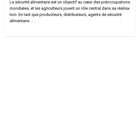
La sécu­ri­té ali­men­taire est un objec­tif au cœur des pré­oc­cu­pa­tions
mon­diales, et les agri­cul­teurs jouent un rôle cen­tral dans sa réa­li­sa­
tion. En tant que pro­duc­teurs, dis­tri­bu­teurs, agents de sécu­ri­té
alimentaire …
Politique de cookies
Mentions légales
Politique de confidentialité
Contactez-nous