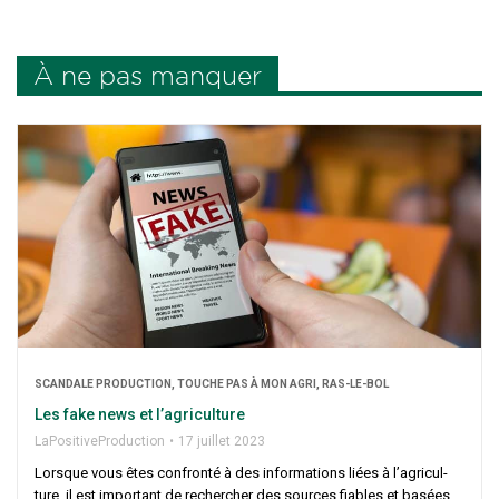
À ne pas manquer
SCAN­DALE PRO­DUC­TION, TOUCHE PAS À MON AGRI, RAS-LE-BOL
Les fake news et l’agriculture
LaPo­si­ti­ve­Pro­duc­tion
17 juillet 2023
Lorsque vous êtes confron­té à des infor­ma­tions liées à l’a­gri­cul­
ture, il est impor­tant de recher­cher des sources fiables et basées