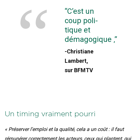
“C’est un
coup poli­
tique et
démagogique ‚”
Chris­tiane
Lam­bert,
sur BFMTV
Un timing vraiment pourri
« Pré­ser­ver l’emploi et la qua­li­té, cela a un coût : il faut
rému­né­rer cor­rec­te­ment les acteurs, ceux qui plantent, qui