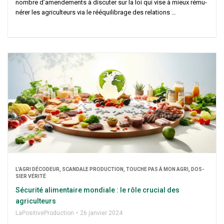
nombre d’a­men­de­ments à dis­cu­ter sur la loi qui vise à mieux rému­
né­rer les agri­cul­teurs via le rééqui­li­brage des relations …
L’A­GRI DÉCO­DEUR, SCAN­DALE PRO­DUC­TION, TOUCHE PAS À MON AGRI, DOS­
SIER VÉRITÉ
Sécu­ri­té ali­men­taire mon­diale : le rôle cru­cial des
agriculteurs
LaPo­si­ti­ve­Pro­duc­tion
26 jan­vier 2024