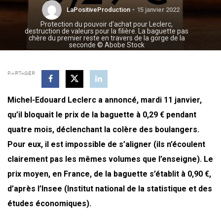
LaPositiveProduction
15 janvier 2022
Protection du pouvoir d'achat pour Leclerc,
destruction de valeurs pour la filière. La baguette pas
chère du premier reste en travers de la gorge de la
seconde © Abobe Stock
PARTAGER
Michel-Edouard Leclerc a annon­cé, mar­di 11 jan­vier,
qu’il blo­quait le prix de la baguette à 0,29 € pen­dant
quatre mois, déclen­chant la colère des bou­lan­gers.
Pour eux, il est impos­sible de s’a­li­gner (ils n’é­coulent
clai­re­ment pas les mêmes volumes que l’en­seigne). Le
prix moyen, en France, de la baguette s’é­ta­blit à 0,90 €,
d’a­près l’In­see (Ins­ti­tut natio­nal de la sta­tis­tique et des
études économiques).