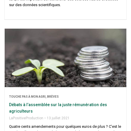
sur des don­nées scientifiques.
TOUCHE PAS À MON AGRI, BRÈVES
Débats à l’assemblée sur la juste rému­né­ra­tion des
agriculteurs
LaPo­si­ti­ve­Pro­duc­tion
13 juillet 2021
Quatre cents amen­de­ments pour quelques euros de plus ? C’est le