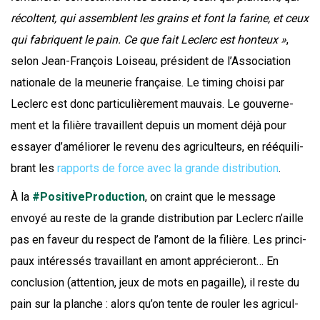
récoltent, qui assemblent les grains et font la farine, et ceux
qui fabriquent le pain. Ce que fait Leclerc est hon­teux »
,
selon Jean-Fran­çois Loi­seau, pré­sident de l’Association
natio­nale de la meu­ne­rie fran­çaise. Le timing choi­si par
Leclerc est donc par­ti­cu­liè­re­ment mau­vais. Le gou­ver­ne­
ment et la filière tra­vaillent depuis un moment déjà pour
essayer d’a­mé­lio­rer le reve­nu des agri­cul­teurs, en rééqui­li­
brant les
rap­ports de force avec la grande dis­tri­bu­tion
.
À la
#Posi­ti­ve­Pro­duc­tion
, on craint que le mes­sage
envoyé au reste de la grande dis­tri­bu­tion par Leclerc n’aille
pas en faveur du res­pect de l’a­mont de la filière. Les prin­ci­
paux inté­res­sés tra­vaillant en amont appré­cie­ront… En
conclu­sion (atten­tion, jeux de mots en pagaille), il reste du
pain sur la planche : alors qu’on tente de rou­ler les agri­cul­